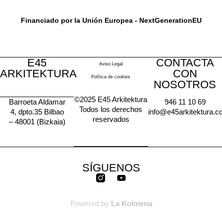
Financiado por la Unión Europea - NextGenerationEU
E45
CONTACTA
Aviso Legal
ARKITEKTURA
CON
Política de cookies
NOSOTROS
©2025 E45 Arkitektura
Barroeta Aldamar
946 11 10 69
Todos los derechos
4, dpto.35 Bilbao
info@e45arkitektura.
reservados
– 48001 (Bizkaia)
SÍGUENOS
Y
o
u
t
Powered by
La Kolmena
u
b