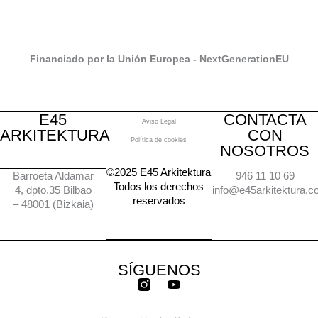
Financiado por la Unión Europea - NextGenerationEU
E45
CONTACTA
Aviso Legal
ARKITEKTURA
CON
Política de cookies
NOSOTROS
©2025 E45 Arkitektura
Barroeta Aldamar
946 11 10 69
Todos los derechos
4, dpto.35 Bilbao
info@e45arkitektura.
reservados
– 48001 (Bizkaia)
SÍGUENOS
Y
o
u