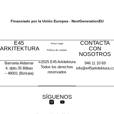
Financiado por la Unión Europea - NextGenerationEU
E45
CONTACTA
Aviso Legal
ARKITEKTURA
CON
Política de cookies
NOSOTROS
©2025 E45 Arkitektura
Barroeta Aldamar
946 11 10 69
Todos los derechos
4, dpto.35 Bilbao
info@e45arkitektura.
reservados
– 48001 (Bizkaia)
SÍGUENOS
Y
o
u