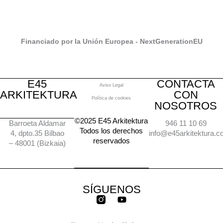
Financiado por la Unión Europea - NextGenerationEU
E45
CONTACTA
Aviso Legal
ARKITEKTURA
CON
Política de cookies
NOSOTROS
©2025 E45 Arkitektura
Barroeta Aldamar
946 11 10 69
Todos los derechos
4, dpto.35 Bilbao
info@e45arkitektura.
reservados
– 48001 (Bizkaia)
SÍGUENOS
Y
o
u